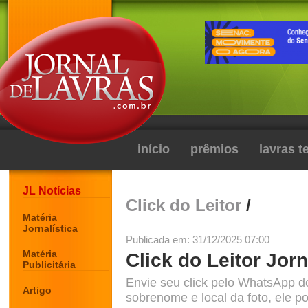
início
prêmios
lavras 
JL Notícias
Click do Leitor
/
Matéria
Jornalística
Publicada em: 31/12/2025 07:00
Matéria
Click do Leitor Jorn
Publicitária
Envie seu click pelo WhatsApp d
Artigo
sobrenome e local da foto, ele po