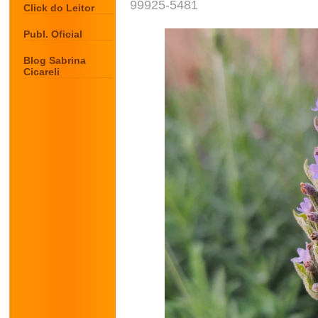
99925-5481
Click do Leitor
Publ. Oficial
Blog Sabrina
Cicareli