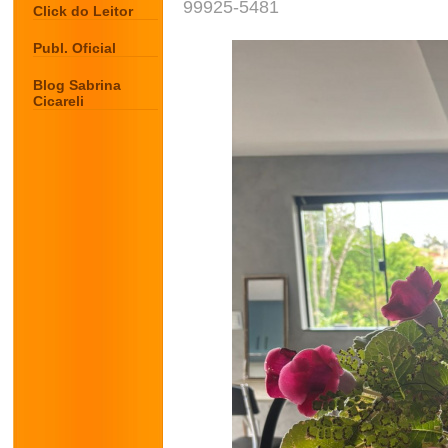
99925-5481
Click do Leitor
Publ. Oficial
Blog Sabrina
Cicareli