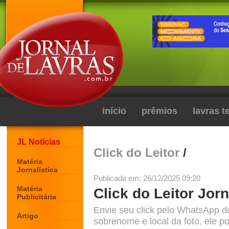
início
prêmios
lavras 
JL Notícias
Click do Leitor
/
Matéria
Jornalística
Publicada em: 26/12/2025 09:20
Matéria
Click do Leitor Jorn
Publicitária
Envie seu click pelo WhatsApp d
Artigo
sobrenome e local da foto, ele po