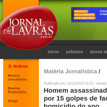
início
prêmios
lavras 
JL Notícias
Matéria Jornalística
/
Matéria
Jornalística
Publicada em: 13/12/2025 11:51 - Atuali
Matéria
Homem assassinado
Publicitária
por 15 golpes de fac
Artigo
homicídio do ano