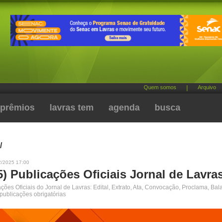
Quem somos
|
Arquivo
prêmios
lavras tem
agenda
busca
/
2/2025 17:00
5) Publicações Oficiais Jornal de Lavra
ões Oficiais do Jornal de Lavras: Edital, Extrato, Ata, Convocação, Proclama, Bal
 publicações obrigatórias