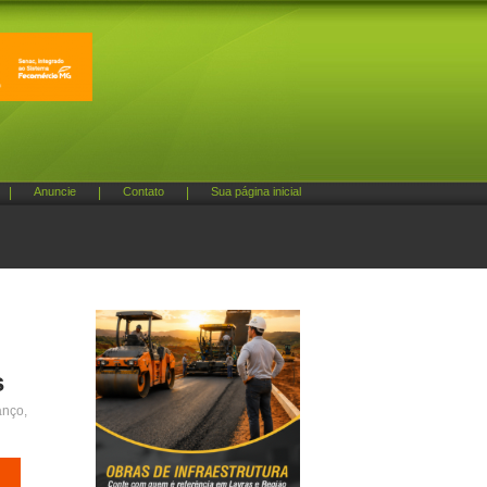
|
Anuncie
|
Contato
|
Sua página inicial
s
anço,