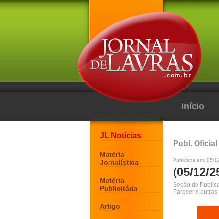
início
JL Notícias
Publ. Oficial
Matéria
Publicada em: 05/1
Jornalística
(05/12/2
Matéria
Seção de Publicaç
Publicitária
Parecer e outras
Artigo