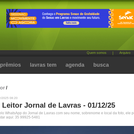
Quem somos
|
Arquivo
prêmios
lavras tem
agenda
busca
tor
/
2/2025 08:20
 Leitor Jornal de Lavras - 01/12/25
pelo WhatsApp do Jornal de Lavras com seu nome, sobrenome e local da foto, ele 
star aqui: 35 99925-5481