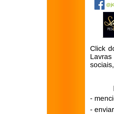
@jo
Click d
Lavras
sociais
- menci
- envi