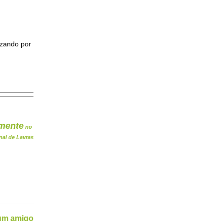
izando por
mente
no
nal de Lavras
 um amigo