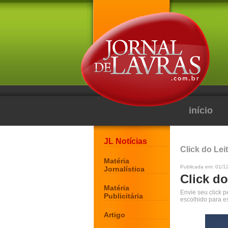
início
JL Notícias
Click do Lei
Matéria
Publicada em: 01/1
Jornalística
Click do
Matéria
Envie seu click 
Publicitária
escolhido para e
Artigo