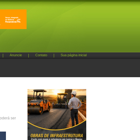
|
Anuncie
|
Contato
|
Sua página inicial
poderá ser