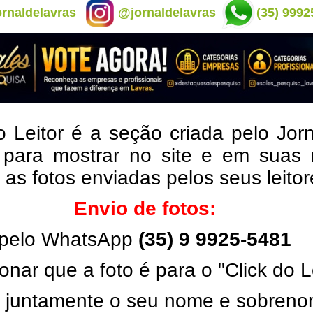
rnaldelavras
@jornaldelavras
(35) 9992
o Leitor é a seção criada pelo Jor
 para mostrar no site e em suas 
, as fotos enviadas pelos seus leito
Envio de fotos:
pelo WhatsApp
(35) 9 9925-5481
onar que a foto é para o "Click do L
ar juntamente o seu nome e sobren