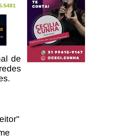
5.5481
nal de
redes
res.
eitor"
ome