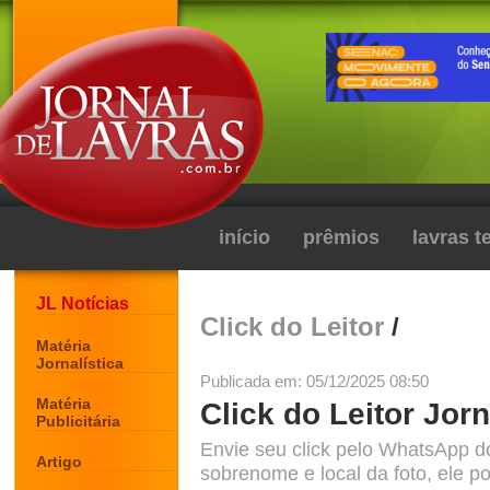
início
prêmios
lavras 
JL Notícias
Click do Leitor
/
Matéria
Jornalística
Publicada em: 05/12/2025 08:50
Matéria
Click do Leitor Jorn
Publicitária
Envie seu click pelo WhatsApp d
Artigo
sobrenome e local da foto, ele po