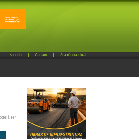
|
Anuncie
|
Contato
|
Sua página inicial
poderá ser