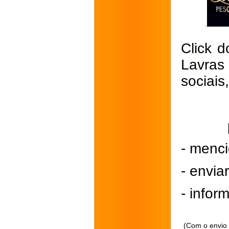
Click d
Lavras
sociais
- menci
- envi
- inform
(Com o envio 