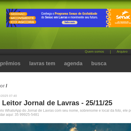
Quem somos
|
Arquivo
prêmios
lavras tem
agenda
busca
tor
/
1/2025 07:40
 Leitor Jornal de Lavras - 25/11/25
pelo WhatsApp do Jornal de Lavras com seu nome, sobrenome e local da foto, ele 
star aqui: 35 99925-5481