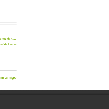
mente
no
nal de Lavras
 um amigo