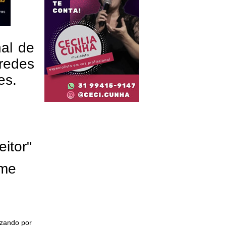
nal de
redes
res.
eitor"
ome
izando por