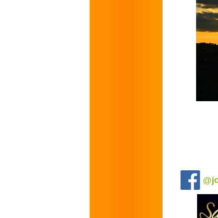
.
@jo