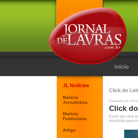
início
JL Notícias
Click do Lei
Matéria
Publicada em: 25/1
Jornalística
Click do
Matéria
Envie seu click 
Publicitária
escolhido para e
Artigo