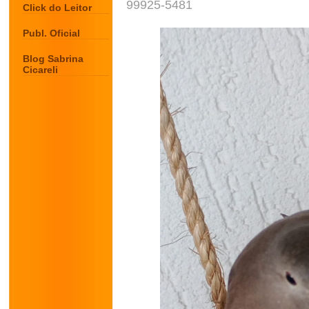
99925-5481
Click do Leitor
Publ. Oficial
Blog Sabrina
Cicareli