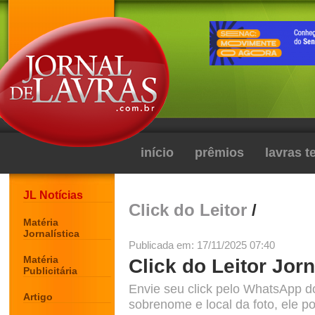
início
prêmios
lavras 
JL Notícias
Click do Leitor
/
Matéria
Jornalística
Publicada em: 17/11/2025 07:40
Matéria
Click do Leitor Jorn
Publicitária
Envie seu click pelo WhatsApp d
Artigo
sobrenome e local da foto, ele po