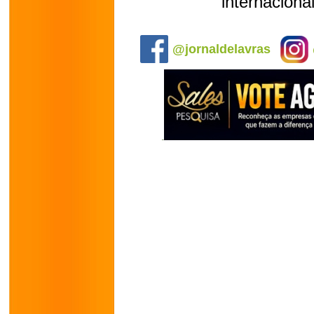
internaciona
.
@jornaldelavras