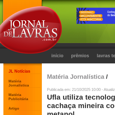
início
prêmios
lavras 
JL Notícias
Matéria Jornalística
/
Matéria
Jornalística
Publicada em: 21/10/2025 10:00 - Atuali
Matéria
Ufla utiliza tecnolo
Publicitária
cachaça mineira co
Artigo
metanol