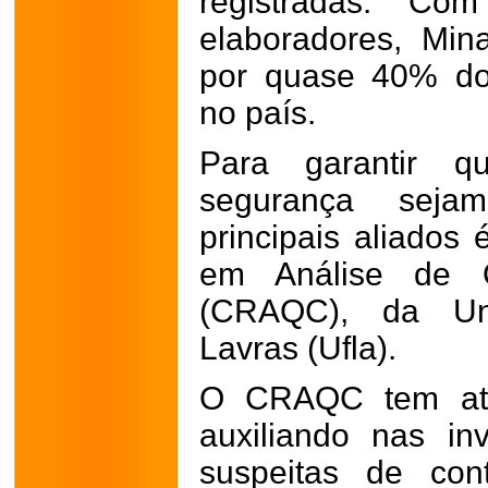
registradas. Com
elaboradores, Min
por quase 40% dos
no país.
Para garantir q
segurança sej
principais aliados
em Análise de 
(CRAQC), da Uni
Lavras (Ufla).
O CRAQC tem atu
auxiliando nas in
suspeitas de con