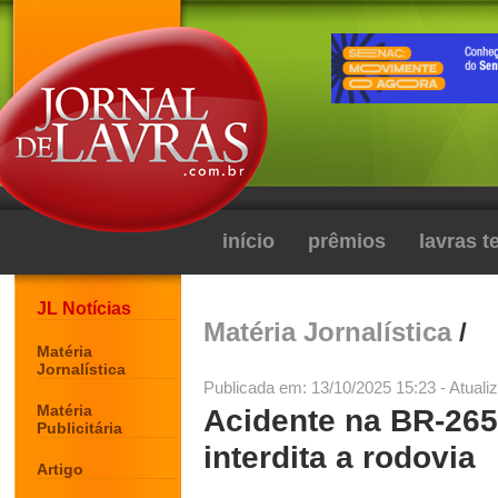
início
prêmios
lavras 
JL Notícias
Matéria Jornalística
/
Matéria
Jornalística
Publicada em: 13/10/2025 15:23 - Atuali
Matéria
Acidente na BR-265
Publicitária
interdita a rodovia
Artigo