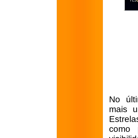
No últ
mais u
Estrel
como p