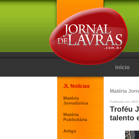
início
JL Notícias
Matéria Jorn
Matéria
Publicada em: 09/1
Jornalística
Troféu 
Matéria
talento 
Publicitária
Artigo