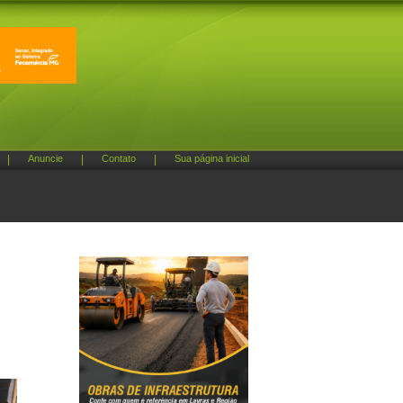
|
Anuncie
|
Contato
|
Sua página inicial