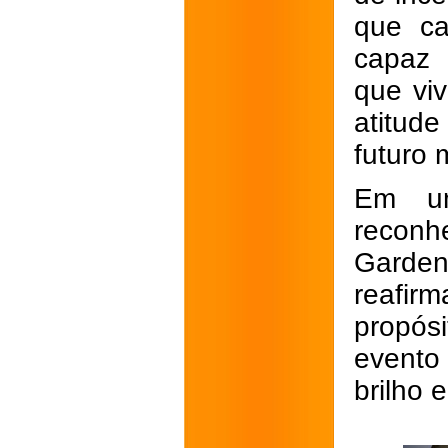
que c
capaz 
que viv
atitud
futuro 
Em um
reconh
Garde
reafir
propósi
evento
brilho 