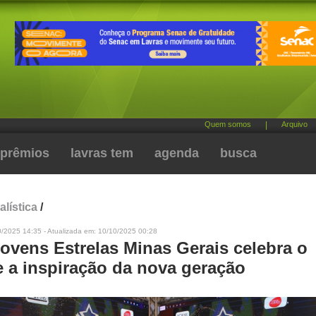
Quem somos
|
Arquivo
prêmios
lavras tem
agenda
busca
alística
/
0/2025 14:35 - Atualizada em: 10/10/2025 00:28
Jovens Estrelas Minas Gerais celebra o
e a inspiração da nova geração