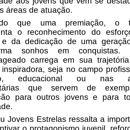
lidade aos jovens que vêm se dest
s áreas de atuação.
do que uma premiação, o tr
enta o reconhecimento do esforç
o e da dedicação de uma geraçã
forma sonhos em conquistas.
geado carrega em sua trajetóri
a inspiradora, seja no campo profiss
tico, educacional ou nas a
itárias que servem de exem
ção para outros jovens e para t
ade.
u Jovens Estrelas ressalta a impor
ntivar o protagonismo juvenil, refo