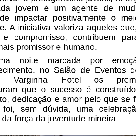
ada jovem é um agente de mud
de impactar positivamente o me
e. A iniciativa valoriza aqueles qu
e e compromisso, contribuem pa
mais promissor e humano.
a noite marcada por emoç
ecimento, no Salão de Eventos d
n Varginha Hotel os premi
maram que o sucesso é construíd
to, dedicação e amor pelo que se 
 foi, sem dúvida, uma celebraç
e da força da juventude mineira.