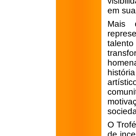
visibi
em sua
Mais 
repres
talent
trans
homena
históri
artís
comun
motiva
socied
O Trofé
de ince