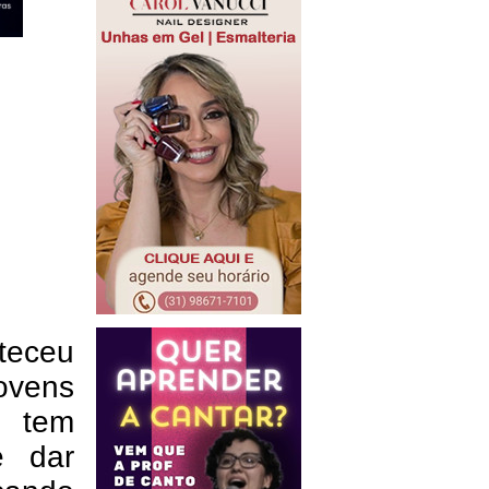
teceu
ovens
e tem
e dar