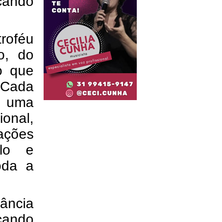
acando
oféu
o, do
o que
 Cada
a uma
ional,
ções
plo e
oda a
tância
rçando