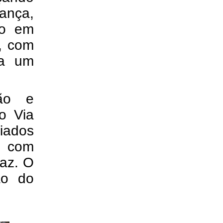
ança,
io em
e, com
ra um
ão e
o Via
ados
o com
faz. O
ão do