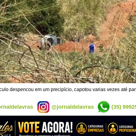
culo despencou em um precipício, capotou varias vezes até par
rnaldelavras
@jornaldelavras
(35) 9992