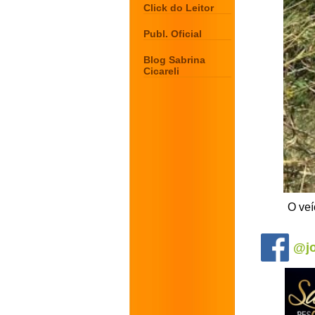
Click do Leitor
Publ. Oficial
Blog Sabrina
Cicareli
O veí
.
@jo