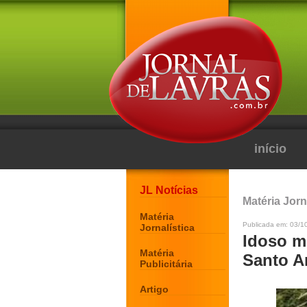
início
JL Notícias
Matéria Jorn
Matéria
Publicada em: 03/1
Jornalística
Idoso m
Matéria
Santo A
Publicitária
Artigo