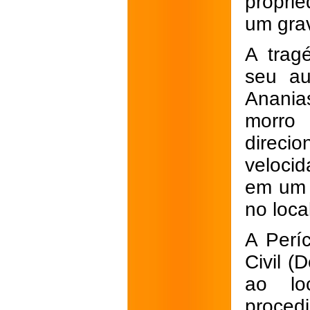
propri
um grav
A trag
seu au
Anania
morro 
direci
veloci
em um p
no loca
A Perí
Civil (
ao lo
proced