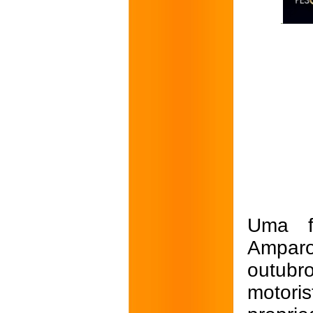
Uma f
Amparo 
outub
motor