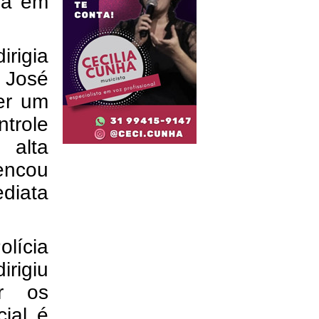
ida em
rigia
 José
er um
trole
 alta
encou
ediata
olícia
irigiu
ar os
cial é