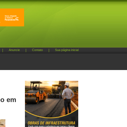
|
Anuncie
|
Contato
|
Sua página inicial
io em