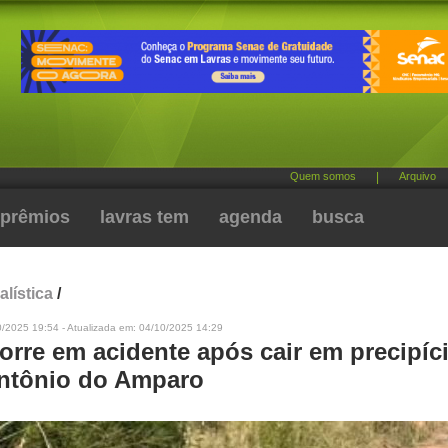
Quem somos
|
Arquivo
prêmios
lavras tem
agenda
busca
alística
/
0/2025 19:54 - Atualizada em: 04/10/2025 14:29
orre em acidente após cair em precipíc
ntônio do Amparo