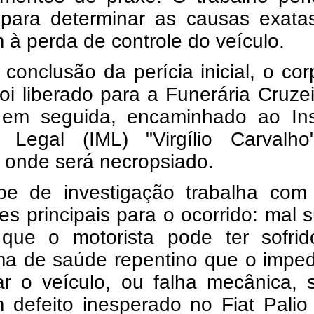
l para determinar as causas exata
 à perda de controle do veículo.
conclusão da perícia inicial, o co
foi liberado para a Funerária Cruze
 em seguida, encaminhado ao Inst
 Legal (IML) "Virgílio Carvalh
 onde será necropsiado.
pe de investigação trabalha com
es principais para o ocorrido: mal s
que o motorista pode ter sofri
ma de saúde repentino que o imped
lar o veículo, ou falha mecânica,
 defeito inesperado no Fiat Palio