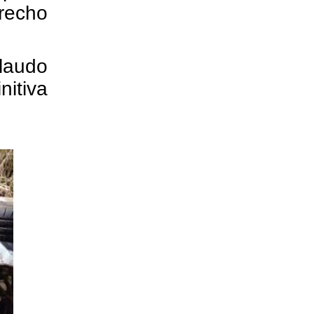
recho
laudo
nitiva