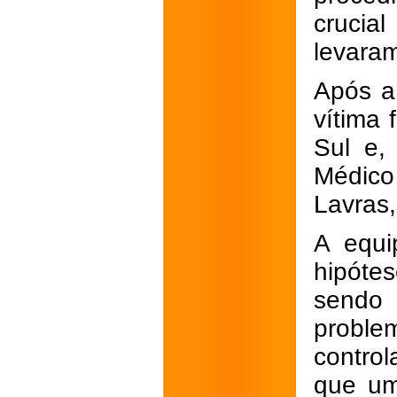
crucia
levaram
Após a 
vítima 
Sul e,
Médico
Lavras,
A equi
hipótes
sendo 
proble
contro
que um