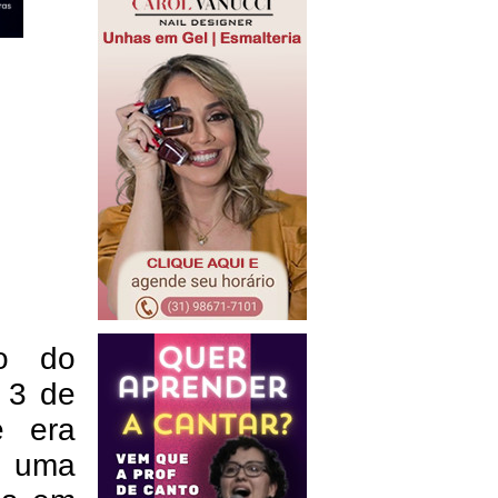
io do
a 3 de
e era
 uma