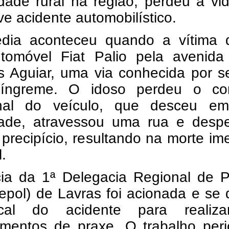
edade rural na região, perdeu a v
e acidente automobilístico.
édia aconteceu quando a vítima di
tomóvel Fiat Palio pela avenida
s Aguiar, uma via conhecida por s
íngreme. O idoso perdeu o con
onal do veículo, que desceu em
dade, atravessou uma rua e desp
recipício, resultando na morte im
l.
cia da 1ª Delegacia Regional de P
Depol) de Lavras foi acionada e se d
cal do acidente para realiz
imentos de praxe. O trabalho peri