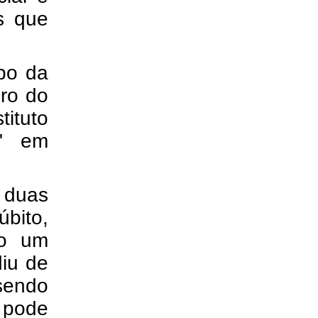
s que
rpo da
iro do
ituto
o" em
 duas
úbito,
do um
iu de
 sendo
 pode