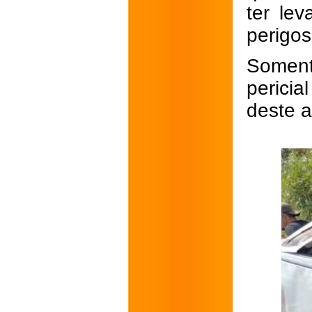
ter le
perigos
Soment
pericia
deste 