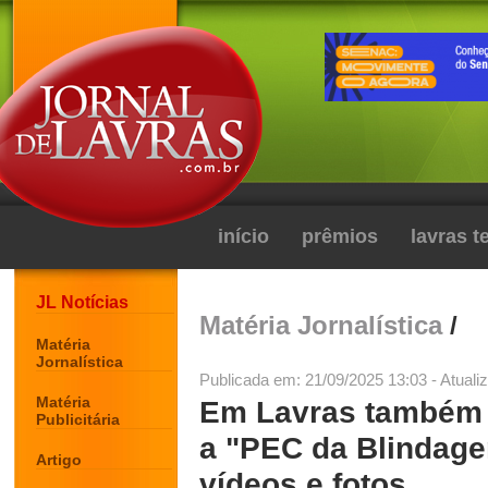
início
prêmios
lavras 
JL Notícias
Matéria Jornalística
/
Matéria
Jornalística
Publicada em: 21/09/2025 13:03 - Atuali
Matéria
Em Lavras também 
Publicitária
a "PEC da Blindagem
Artigo
vídeos e fotos