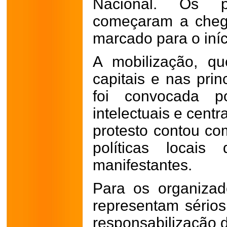
Nacional. Os pr
começaram a chega
marcado para o iníc
A mobilização, q
capitais e nas prin
foi convocada po
intelectuais e centr
protesto contou co
políticas locai
manifestantes.
Para os organizad
representam sérios
responsabilização d