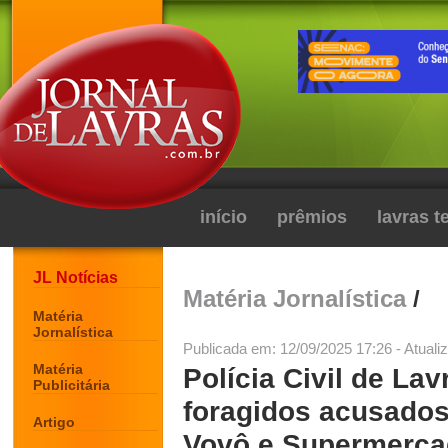
início
prêmios
lavras 
JL Notícias
Matéria Jornalística
/
Matéria
Jornalística
Publicada em: 12/09/2025 17:26 - Atuali
Matéria
Polícia Civil de La
Publicitária
foragidos acusados
Artigo
Vovô e Supermerc