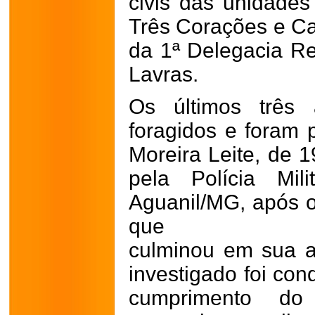
civis das unidade
Três Corações e C
da 1ª Delegacia Reg
Lavras.
Os últimos três
foragidos e foram 
Moreira Leite, de 1
pela Polícia Mil
Aguanil/MG, após 
que
culminou em sua 
investigado foi con
cumprimento d