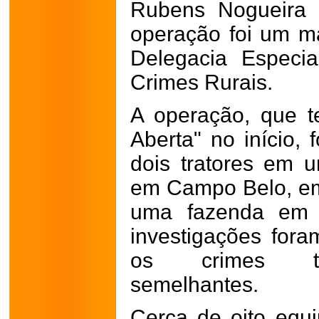
Rubens Nogueira 
operação foi um m
Delegacia Especi
Crimes Rurais.
A operação, que t
Aberta" no início, 
dois tratores em 
em Campo Belo, em 
uma fazenda em C
investigações for
os crimes tin
semelhantes.
Cerca de oito equi