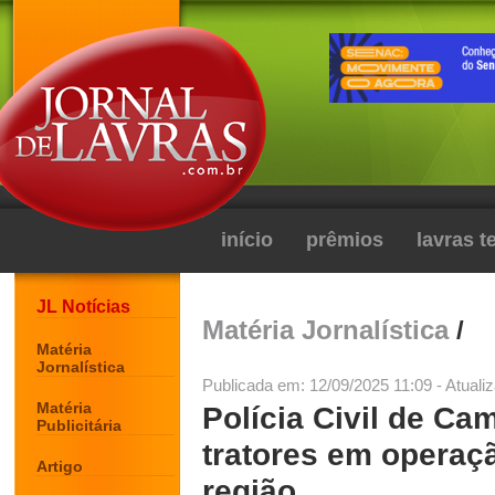
início
prêmios
lavras 
JL Notícias
Matéria Jornalística
/
Matéria
Jornalística
Publicada em: 12/09/2025 11:09 - Atuali
Matéria
Polícia Civil de Ca
Publicitária
tratores em operaçã
Artigo
região