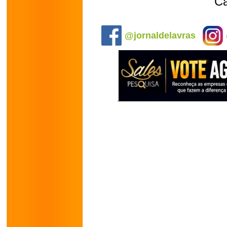
C
.
@jornaldelavras