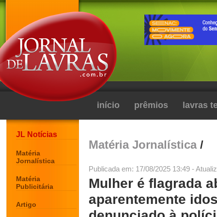
início
prêmios
lavras 
JL Notícias
Matéria Jornalística
/
Matéria
Jornalística
Publicada em: 17/08/2025 13:49 - Atuali
Matéria
Mulher é flagrada 
Publicitária
aparentemente idos
Artigo
denunciado à políc