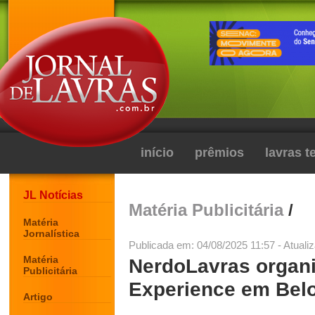
início
prêmios
lavras 
JL Notícias
Matéria Publicitária
/
Matéria
Jornalística
Publicada em: 04/08/2025 11:57 - Atuali
Matéria
NerdoLavras organi
Publicitária
Experience em Belo
Artigo