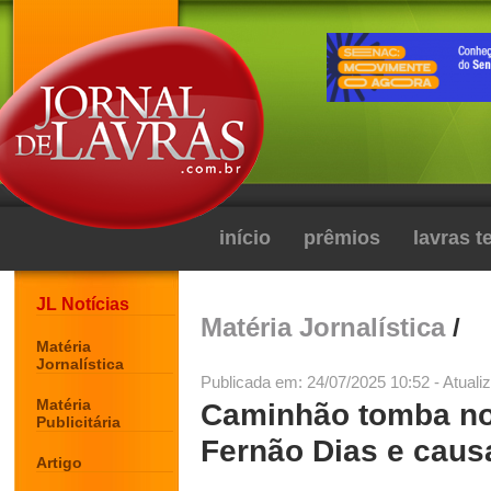
início
prêmios
lavras 
JL Notícias
Matéria Jornalística
/
Matéria
Jornalística
Publicada em: 24/07/2025 10:52 - Atuali
Matéria
Caminhão tomba no
Publicitária
Fernão Dias e cau
Artigo