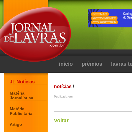
início
prêmios
lavras 
JL Notícias
notícias
/
Matéria
Publicada em:
Jornalística
Matéria
Publicitária
Voltar
Artigo