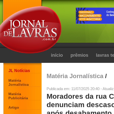
início
prêmios
lavras 
JL Notícias
Matéria Jornalística
/
Matéria
Jornalística
Publicada em: 11/07/2025 20:40 - Atuali
Matéria
Moradores da rua C
Publicitária
denunciam descaso 
Artigo
após desabamento 