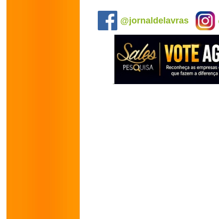
.
@jornaldelavras