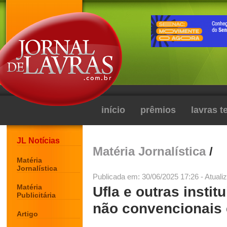
início
prêmios
lavras 
JL Notícias
Matéria Jornalística
/
Matéria
Jornalística
Publicada em: 30/06/2025 17:26 - Atuali
Matéria
Ufla e outras insti
Publicitária
não convencionais
Artigo