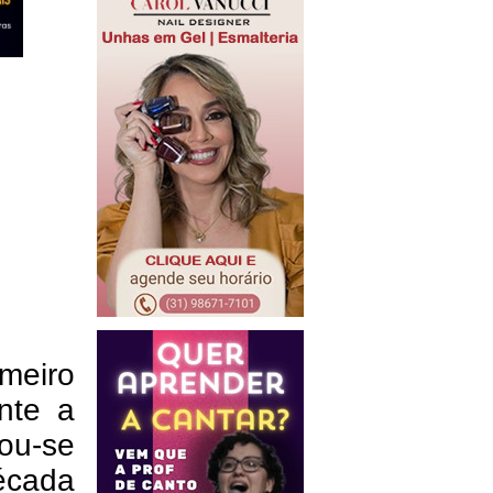
imeiro
ante a
ou-se
écada