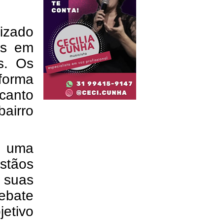
lizado
ns em
s. Os
forma
canto
bairro
m uma
stãos
 suas
ebate
etivo