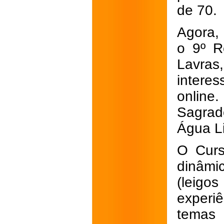
de 70.
Agora, 
o 9º R
Lavras
intere
onlin
Sagrado
Água L
O Curs
dinâmi
(leig
experi
temas 