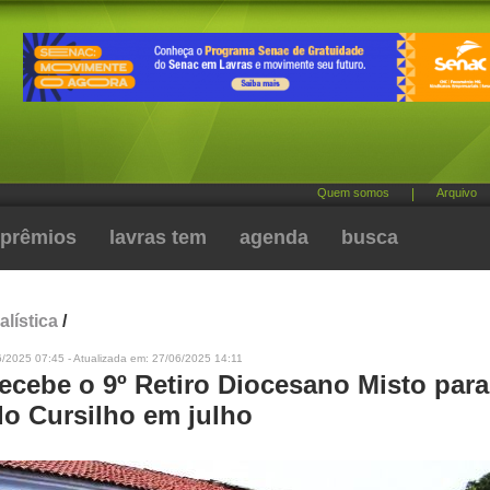
Quem somos
|
Arquivo
prêmios
lavras tem
agenda
busca
alística
/
/2025 07:45 - Atualizada em: 27/06/2025 14:11
recebe o 9º Retiro Diocesano Misto para
do Cursilho em julho