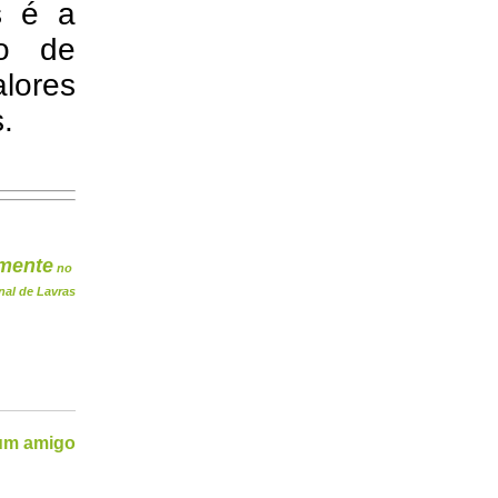
s é a
ão de
alores
.
mente
no
nal de Lavras
 um amigo