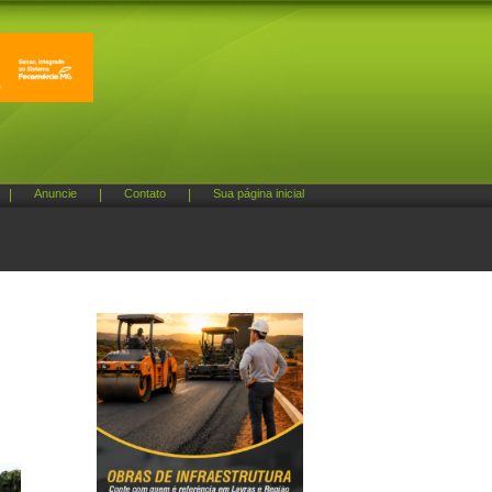
|
Anuncie
|
Contato
|
Sua página inicial