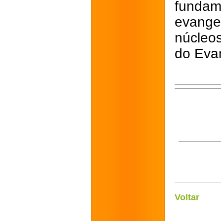
fundam
evang
núcleos
do Eva
Voltar