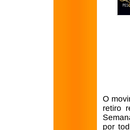
O movim
retiro
Semana
por to