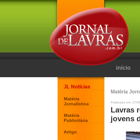
início
JL Notícias
Matéria Jorn
Matéria
Publicada em: 27/06
Jornalística
Lavras 
Matéria
jovens 
Publicitária
Artigo