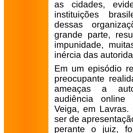
as cidades, evid
instituições brasi
dessas organiza
grande parte, res
impunidade, muita
inércia das autorid
Em um episódio re
preocupante realid
ameaças a auto
audiência onlin
Veiga, em Lavras.
ser de apresentaçã
perante o juiz, f