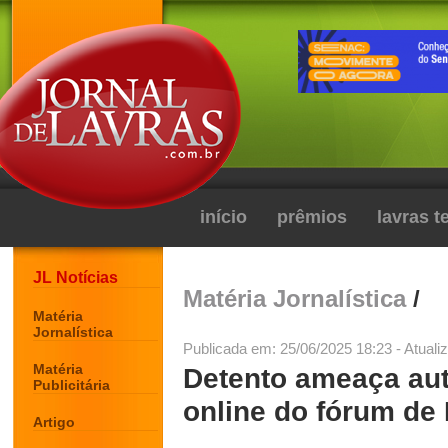
início
prêmios
lavras 
JL Notícias
Matéria Jornalística
/
Matéria
Jornalística
Publicada em: 25/06/2025 18:23 - Atuali
Matéria
Detento ameaça aut
Publicitária
online do fórum de 
Artigo