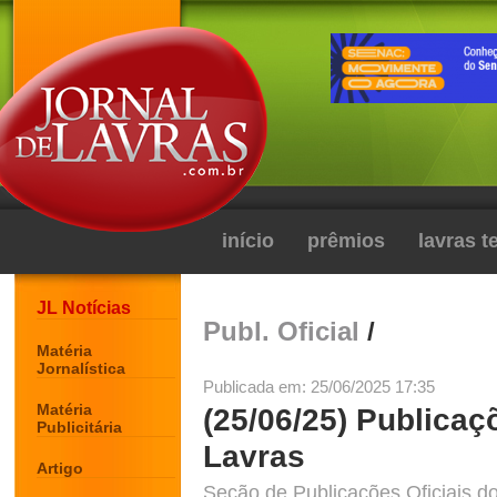
início
prêmios
lavras 
JL Notícias
Publ. Oficial
/
Matéria
Jornalística
Publicada em: 25/06/2025 17:35
Matéria
(25/06/25) Publicaç
Publicitária
Lavras
Artigo
Seção de Publicações Oficiais do 