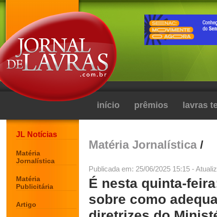
início
prêmios
lavras 
JL Notícias
Matéria Jornalística
/
Matéria
Jornalística
Publicada em: 25/06/2025 15:15 - Atuali
Matéria
É nesta quinta-feira
Publicitária
sobre como adequa
Artigo
diretrizes do Minist