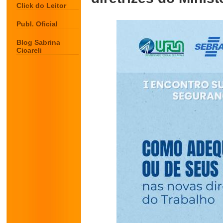
Click do Leitor
Publ. Oficial
Blog Sabrina
Cicareli