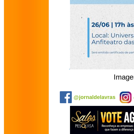
Image
.
@jornaldelavras