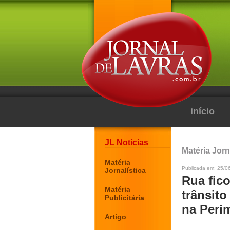
início
JL Notícias
Matéria Jorn
Matéria
Publicada em: 25/06
Jornalística
Rua fic
Matéria
trânsito
Publicitária
na Perim
Artigo