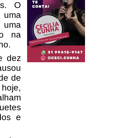
as. O
e uma
 uma
to na
ho.
e dez
ausou
rde de
hoje,
alham
quetes
dos e