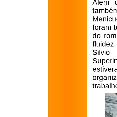
Além d
também
Menicu
foram 
do rom
fluide
Silvio
Super
estiv
organiz
trabalh