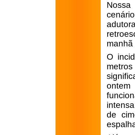
Nossa
cenári
aduto
retroe
manhã d
O inci
metros
signifi
ontem
funcio
intensa
de cim
espalha