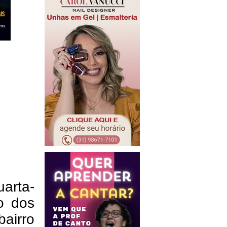
arta-
ão dos
airro