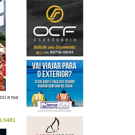
cci e rua
5.5481