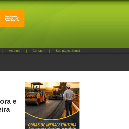
|
Anuncie
|
Contato
|
Sua página inicial
ora e
ira