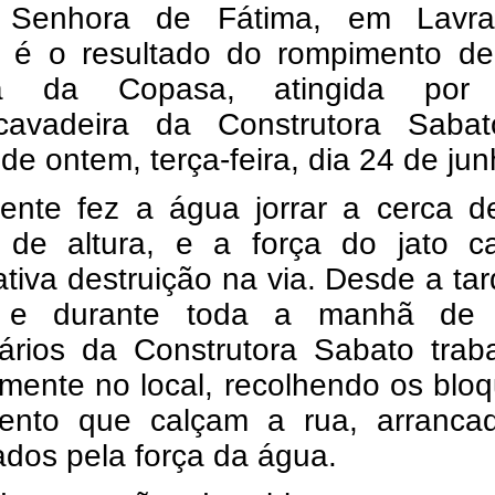
 Senhora de Fátima, em Lavr
o é o resultado do rompimento d
ra da Copasa, atingida por
scavadeira da Construtora Saba
e ontem, terça-feira, dia 24 de jun
dente fez a água jorrar a cerca d
 de altura, e a força do jato c
cativa destruição na via. Desde a ta
 e durante toda a manhã de 
nários da Construtora Sabato trab
mente no local, recolhendo os blo
ento que calçam a rua, arranca
dos pela força da água.