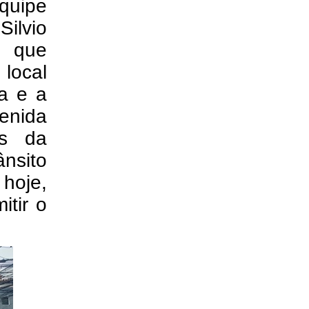
quipe
ilvio
, que
 local
a e a
enida
es da
nsito
hoje,
itir o