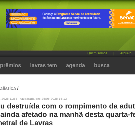
Quem somos
|
Arquivo
prêmios
lavras tem
agenda
busca
alística
/
/2025 11:55 - Atualizada em: 25/06/2025 15:13
ou destruída com o rompimento da adut
 ainda afetado na manhã desta quarta-fe
etral de Lavras