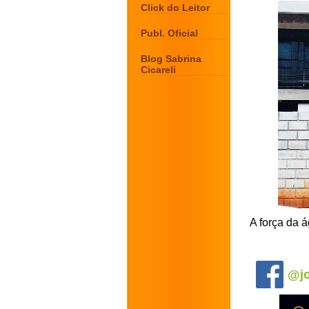
Click do Leitor
Publ. Oficial
Blog Sabrina
Cicareli
A força da á
.
@jo