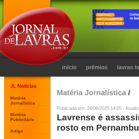
início
prêmios
lavras 
JL Notícias
Matéria Jornalística
/
Matéria
Jornalística
Publicada em: 24/06/2025 14:05 - Atuali
Matéria
Lavrense é assassi
Publicitária
rosto em Pernamb
Artigo