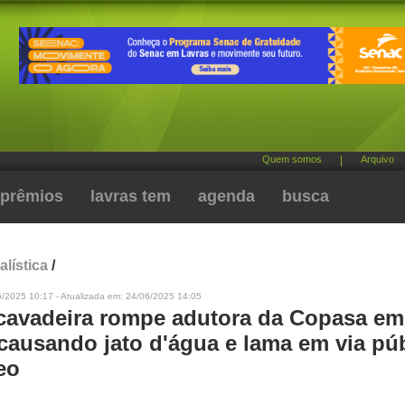
Quem somos
|
Arquivo
prêmios
lavras tem
agenda
busca
alística
/
6/2025 10:17 - Atualizada em: 24/06/2025 14:05
cavadeira rompe adutora da Copasa em
causando jato d'água e lama em via púb
eo