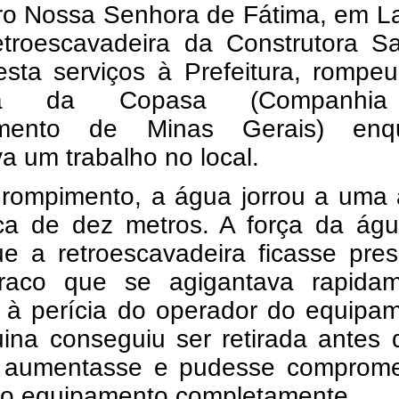
rro Nossa Senhora de Fátima, em L
troescavadeira da Construtora Sa
esta serviços à Prefeitura, rompe
ora da Copasa (Companhi
mento de Minas Gerais) enq
va um trabalho no local.
rompimento, a água jorrou a uma a
ca de dez metros. A força da águ
e a retroescavadeira ficasse pre
aco que se agigantava rapidam
 à perícia do operador do equipam
ina conseguiu ser retirada antes 
 aumentasse e pudesse comprome
do equipamento completamente.