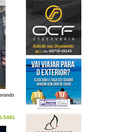
nerando
5.5481