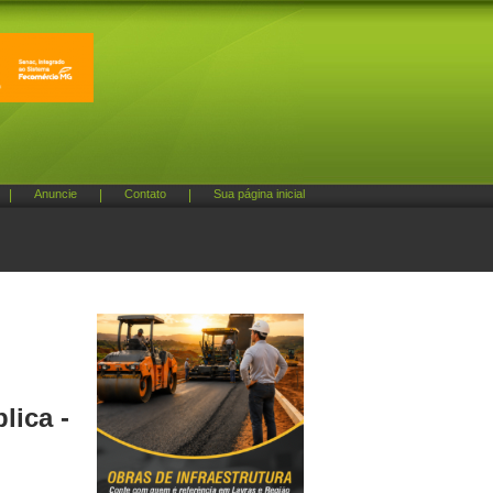
|
Anuncie
|
Contato
|
Sua página inicial
lica -