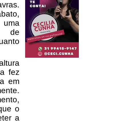
avras.
bato,
u uma
a de
uanto
ltura
a fez
sa em
ente.
ento,
que o
ter a