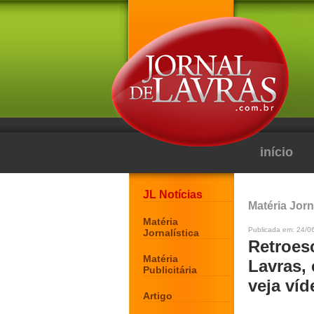
início
JL Notícias
Matéria Jorn
Matéria
Publicada em: 24/0
Jornalística
Retroes
Matéria
Lavras, 
Publicitária
veja víd
Artigo