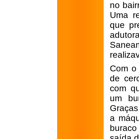
no bai
Uma re
que pr
adut
Sanea
realiza
Com o 
de cer
com qu
um bur
Graças
a máqu
buraco
saída 