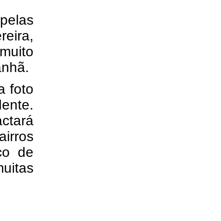
pelas
reira,
 muito
anhã.
a foto
dente.
ctará
irros
ço de
uitas