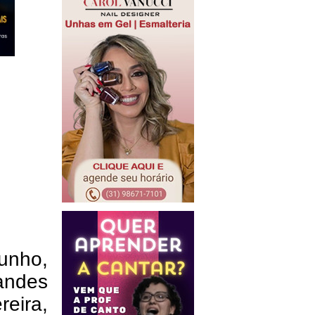
unho,
andes
eira,