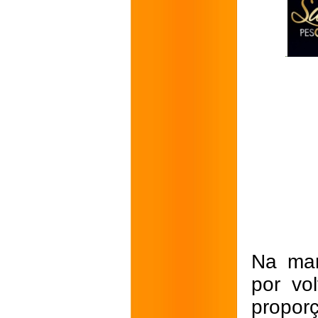
Na man
por vo
propor