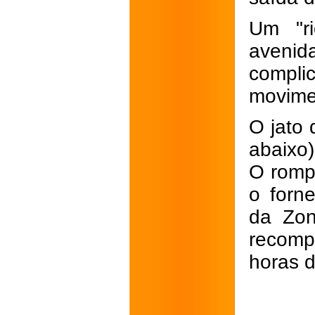
Um "r
avenida
complic
movime
O jato 
abaixo)
O romp
o forn
da Zon
recomp
horas d