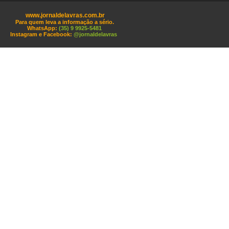
www.jornaldelavras.com.br
Para quem leva a informação a sério.
WhatsApp:
(35) 9 9925-5481
Instagram e Facebook:
@jornaldelavras