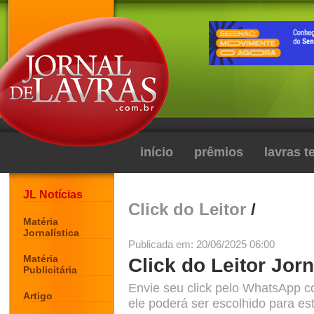
início
prêmios
lavras 
JL Notícias
Click do Leitor
/
Matéria
Jornalística
Publicada em: 20/06/2025 06:00
Matéria
Click do Leitor Jorn
Publicitária
Envie seu click pelo WhatsApp c
Artigo
ele poderá ser escolhido para est