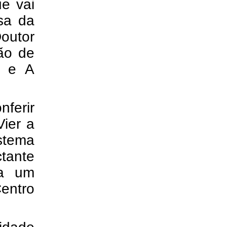
ue vai
sa da
outor
ão de
o e A
nferir
ier a
istema
tante
ta um
entro