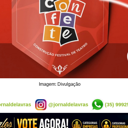
Imagem: Divulgação
rnaldelavras
@jornaldelavras
(35) 9992