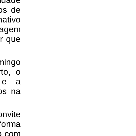
idade
os de
nativo
ntagem
r que
mingo
to, o
 e a
os na
onvite
 forma
do com