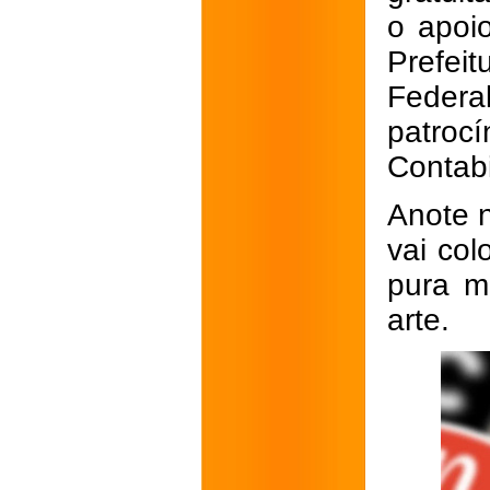
o apoio
Prefei
Federa
patrocí
Contabi
Anote n
vai col
pura m
arte.