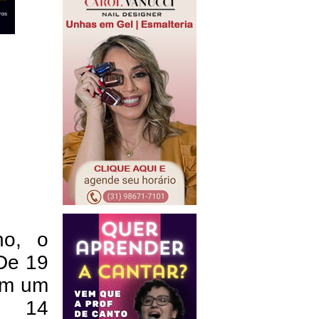
ho, o
 De 19
 em um
m 14