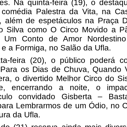
es. Na quinta-feira (19), o destaq
 comédia Palestra da Vita, na Ca
a, além de espetáculos na Praça D
o Silva como O Circo Movido a P
, Um Conto de Amor Nordestin
 e a Formiga, no Salão da Ufla.
a-feira (20), o público poderá co
 Para os Dias de Chuva, Quando V
ra, o divertido Melhor Circo do S
e, encerrando a noite, o impac
culo convidado Gisberta – Bas
ara Lembrarmos de um Ódio, no C
ura da Ufla.