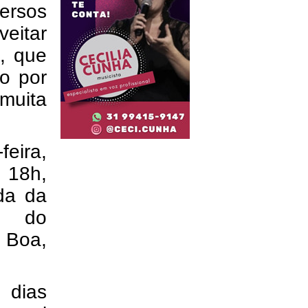
versos
veitar
s, que
do por
 muita
feira,
s 18h,
da da
e do
 Boa,
 dias