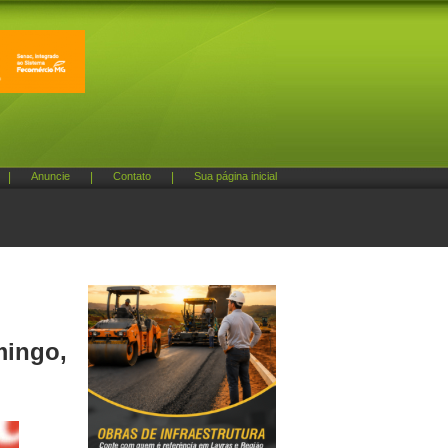
|
Anuncie
|
Contato
|
Sua página inicial
mingo,