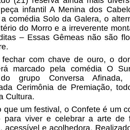
do (21) reserva ainda mais divers
peça infantil A Menina dos Cabel
a comédia Solo da Galera, o alter
tério do Morro e a irreverente mo
ditas – Essas Gêmeas não são flo
re.
 fechar com chave de ouro, o do
erá marcado pela comédia O Sur
do grupo Conversa Afinada,
ada Cerimônia de Premiação, tod
 Cultura.
 que um festival, o Confete é um c
o para viver e celebrar a arte de
a, acessível e acolhedora. Realiza