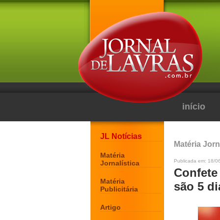
início
JL Notícias
Matéria Jorn
Matéria
Publicada em: 18/0
Jornalística
Confete 
Matéria
são 5 d
Publicitária
Artigo