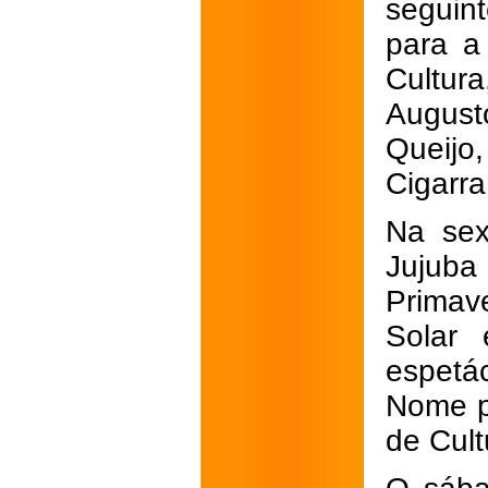
seguint
para a
Cultur
August
Queijo
Cigarra
Na sext
Jujuba
Primave
Solar 
espetá
Nome p
de Cult