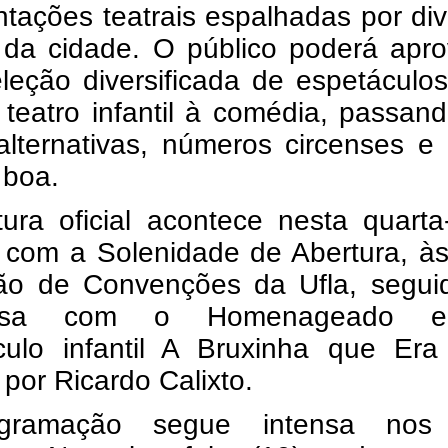
tações teatrais espalhadas por di
 da cidade. O público poderá apro
leção diversificada de espetáculo
teatro infantil à comédia, passan
alternativas, números circenses e
 boa.
ura oficial acontece nesta quarta-
, com a Solenidade de Abertura, à
ão de Convenções da Ufla, segui
ersa com o Homenageado 
culo infantil A Bruxinha que Era
o por Ricardo Calixto.
gramação segue intensa nos