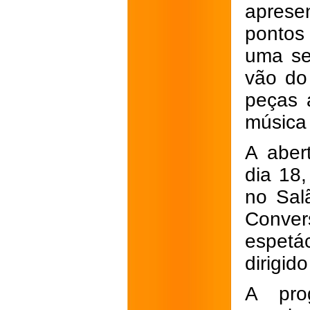
apresen
pontos
uma se
vão do 
peças 
música
A abert
dia 18
no Sal
Conv
espetá
dirigid
A pro