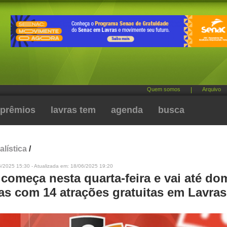
Quem somos
|
Arquivo
prêmios
lavras tem
agenda
busca
alística
/
6/2025 15:30 - Atualizada em: 18/06/2025 19:20
começa nesta quarta-feira e vai até do
ias com 14 atrações gratuitas em Lavras