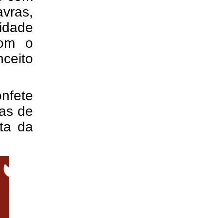
avras,
sidade
com o
nceito
onfete
ias de
ta da