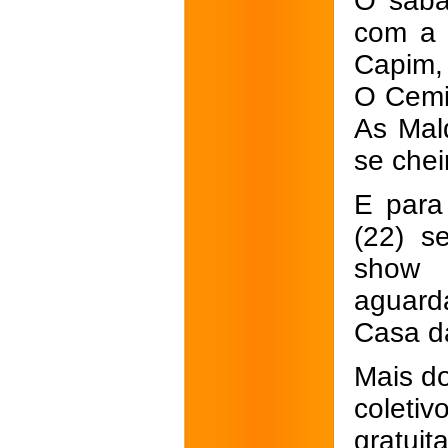
O sába
com a 
Capim, 
O Cemi
As Mal
se chei
E para
(22) s
show 
aguard
Casa da
Mais do
coletiv
gratuit