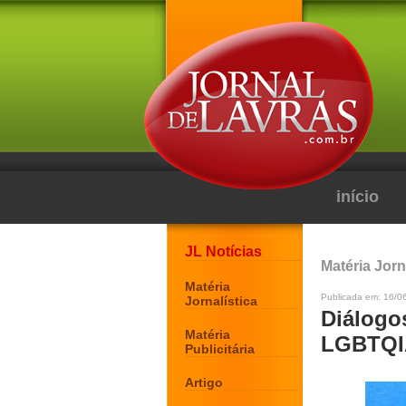
início
JL Notícias
Matéria Jorn
Matéria
Publicada em: 16/0
Jornalística
Diálogo
Matéria
LGBTQIA
Publicitária
Artigo