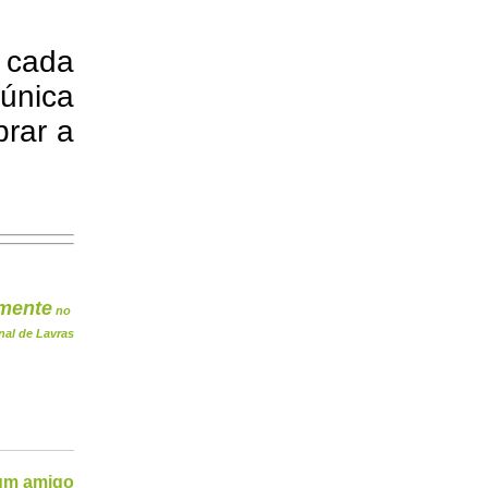
e cada
 única
brar a
mente
no
nal de Lavras
 um amigo