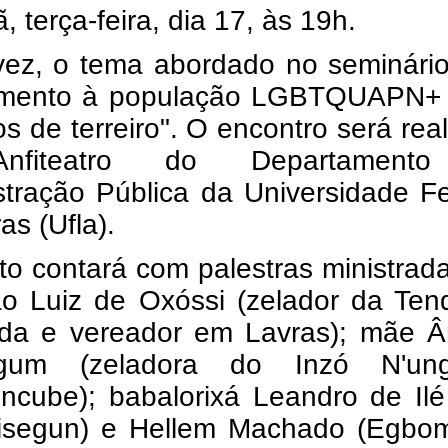
 terça-feira, dia 17, às 19h.
vez, o tema abordado no seminário
imento à população LGBTQUAPN+ 
s de terreiro". O encontro será rea
nfiteatro do Departament
stração Pública da Universidade F
as (Ufla).
o contará com palestras ministrad
ão Luiz de Oxóssi (zelador da Ten
a e vereador em Lavras); mãe Â
um (zeladora do Inzó N'ung
ncube); babalorixá Leandro de Ilé
isegun) e Hellem Machado (Egbo