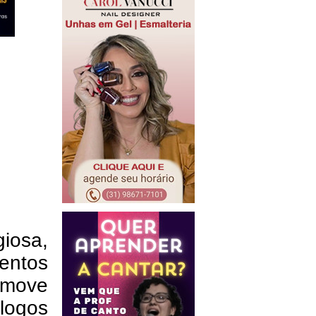
giosa,
entos
omove
logos