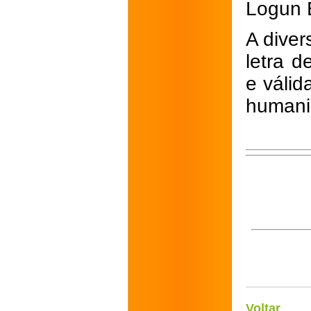
Logun 
A diver
letra d
e válid
humani
Voltar