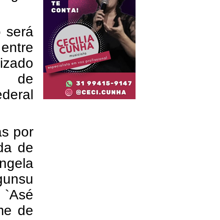
 será
entre
lizado
o de
ederal
as por
da de
ngela
unsu
 `Asé
me de