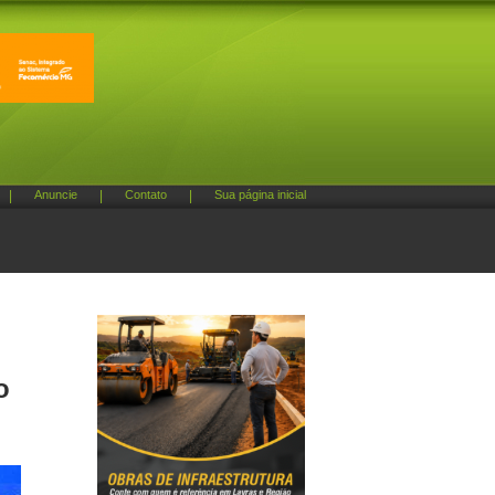
|
Anuncie
|
Contato
|
Sua página inicial
o