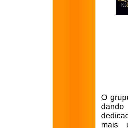
O grupo
dando 
dedica
mais 