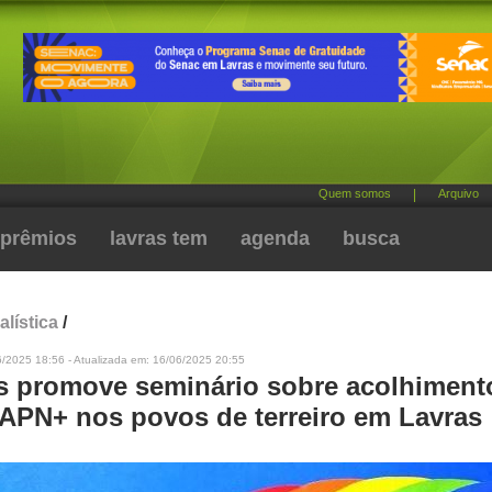
Quem somos
|
Arquivo
prêmios
lavras tem
agenda
busca
alística
/
6/2025 18:56 - Atualizada em: 16/06/2025 20:55
s promove seminário sobre acolhiment
PN+ nos povos de terreiro em Lavras