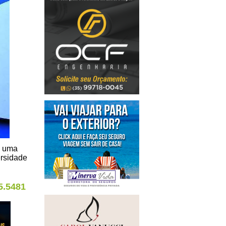
m uma
ersidade
5.5481