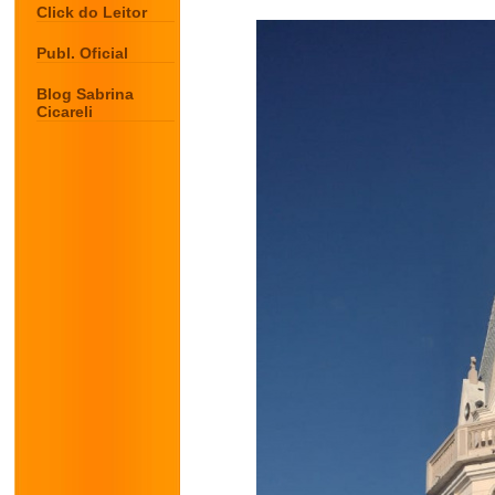
Click do Leitor
Publ. Oficial
Blog Sabrina
Cicareli