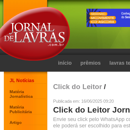
início
prêmios
lavras 
JL Notícias
Click do Leitor
/
Matéria
Jornalística
Publicada em: 16/06/2025 09:20
Matéria
Click do Leitor Jorn
Publicitária
Envie seu click pelo WhatsApp c
Artigo
ele poderá ser escolhido para est