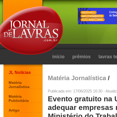
início
prêmios
lavras 
JL Notícias
Matéria Jornalística
/
Matéria
Jornalística
Publicada em: 17/06/2025 16:30 - Atuali
Matéria
Evento gratuito na 
Publicitária
adequar empresas n
Artigo
Ministério do Traba