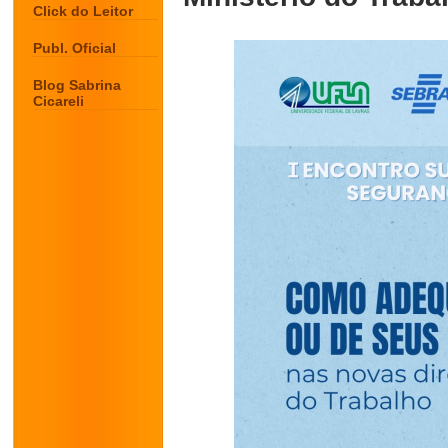
Click do Leitor
Publ. Oficial
Blog Sabrina
Cicareli