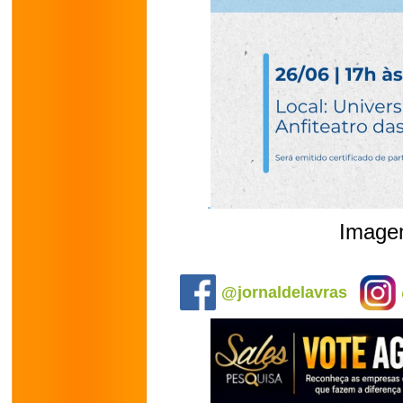
Image
.
@jornaldelavras