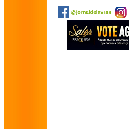
.
@jornaldelavras