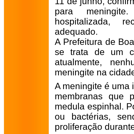
11 de junho, confir
para meningite
hospitalizada, r
adequado.
A Prefeitura de Bo
se trata de um c
atualmente, nenh
meningite na cidad
A meningite é uma 
membranas que p
medula espinhal. P
ou bactérias, s
proliferação durant