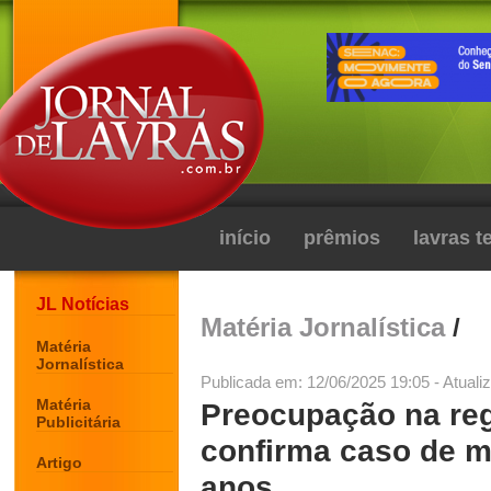
início
prêmios
lavras 
JL Notícias
Matéria Jornalística
/
Matéria
Jornalística
Publicada em: 12/06/2025 19:05 - Atuali
Matéria
Preocupação na re
Publicitária
confirma caso de m
Artigo
anos