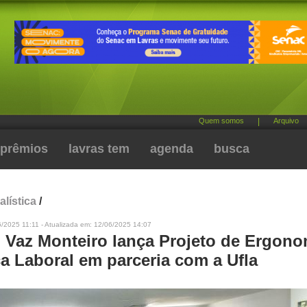
Quem somos
|
Arquivo
prêmios
lavras tem
agenda
busca
alística
/
/2025 11:11 - Atualizada em: 12/06/2025 14:07
l Vaz Monteiro lança Projeto de Ergono
a Laboral em parceria com a Ufla