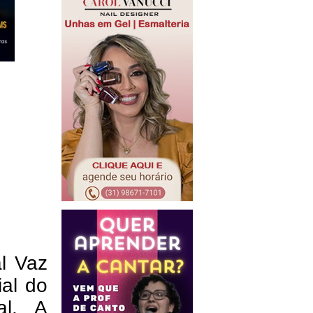
al Vaz
ial do
al. A