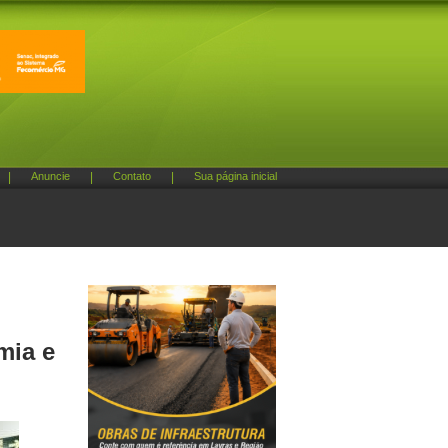
|
Anuncie
|
Contato
|
Sua página inicial
mia e