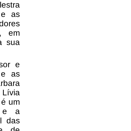
estra
 e as
dores
e, em
a sua
sor e
 e as
árbara
Lívia
a é um
r e a
l das
de de