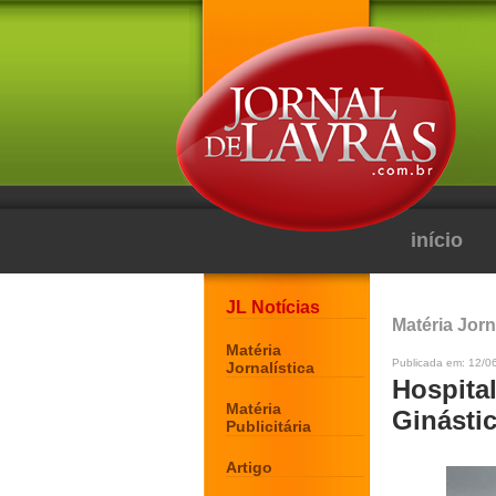
início
JL Notícias
Matéria Jorn
Matéria
Publicada em: 12/06
Jornalística
Hospita
Matéria
Ginástic
Publicitária
Artigo