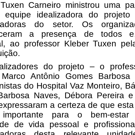
 Tuxen Carneiro ministrou uma pal
 equipe idealizadora do projeto
radoras do setor. Os organiza
eceram a presença de todos 
al, ao professor Kleber Tuxen pel
uição.
alizadores do projeto – o profes
 Marco Antônio Gomes Barbosa
onistas do Hospital Vaz Monteiro, B
Barbosa Naves, Débora Pereira e 
 expressaram a certeza de que est
 importante para o bem-esta
ade de vida pessoal e profissiona
radoras desta relevante unida