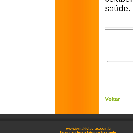
saúde.
Voltar
www.jornaldelavras.com.br
Para quem leva a informação a sério.