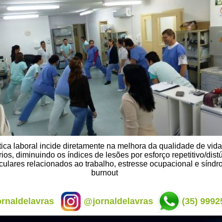
tica laboral incide diretamente na melhora da qualidade de vid
ios, diminuindo os índices de lesões por esforço repetitivo/dist
ulares relacionados ao trabalho, estresse ocupacional e sínd
burnout
rnaldelavras
@jornaldelavras
(35) 9992