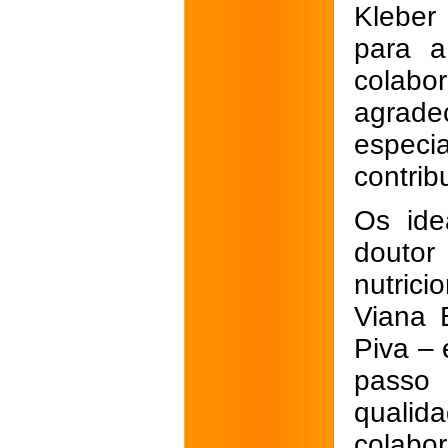
Kleber
para a
colabo
agrad
especi
contrib
Os ide
doutor
nutrici
Viana 
Piva –
passo
qualid
colabo