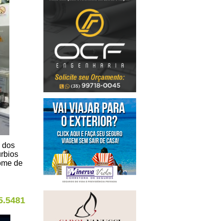
a dos
úrbios
rome de
5.5481