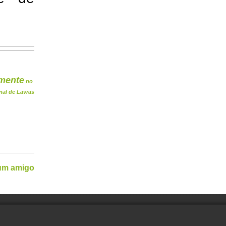
mente
no
nal de Lavras
 um amigo