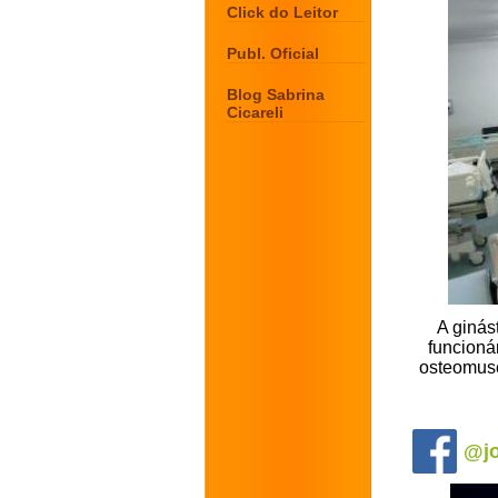
Click do Leitor
Publ. Oficial
Blog Sabrina
Cicareli
A ginás
funcionár
osteomusc
.
@jo