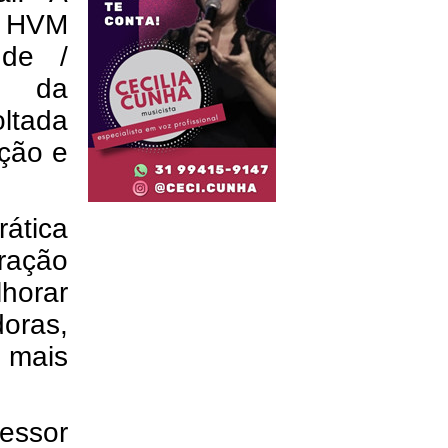
 o HVM
úde /
a da
oltada
ição e
rática
ração
lhorar
oras,
 mais
essor