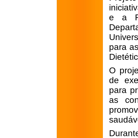
iniciat
e a F
Depar
Univers
para as
Dietéti
O proje
de exe
para pr
as con
promov
saudáve
Durant