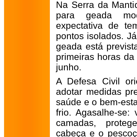
Na Serra da Mantiq
para geada mo
expectativa de te
pontos isolados. J
geada está previs
primeiras horas d
junho.
A Defesa Civil or
adotar medidas pre
saúde e o bem-esta
frio. Agasalhe-se:
camadas, prote
cabeça e o pescoç