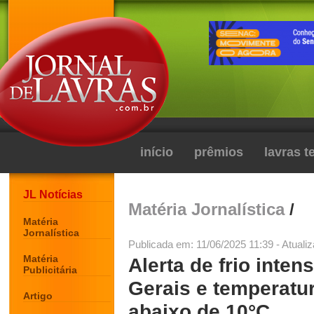
início
prêmios
lavras 
JL Notícias
Matéria Jornalística
/
Matéria
Jornalística
Publicada em: 11/06/2025 11:39 - Atuali
Matéria
Alerta de frio inte
Publicitária
Gerais e temperatu
Artigo
abaixo de 10°C