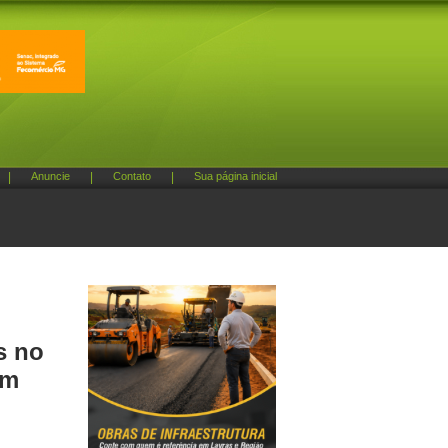
|
Anuncie
|
Contato
|
Sua página inicial
s no
am