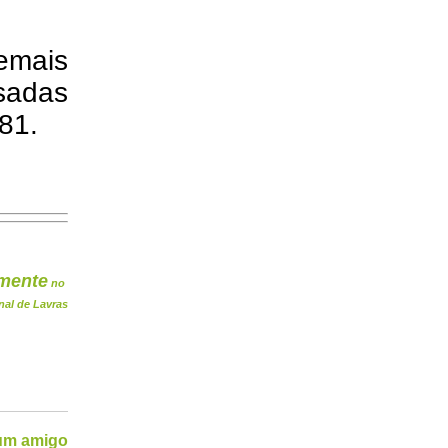
emais
sadas
81.
mente
no
nal de Lavras
 um amigo