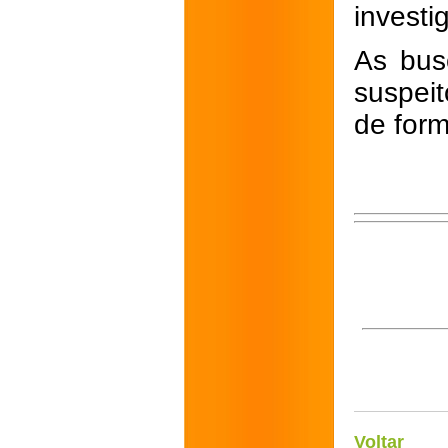
invest
As bus
suspei
de for
Voltar