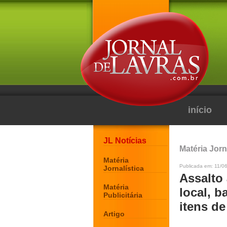
início
JL Notícias
Matéria Jorn
Matéria
Publicada em: 11/06
Jornalística
Assalto
Matéria
local, 
Publicitária
itens de
Artigo