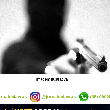
Imagem ilustrativa
rnaldelavras
@jornaldelavras
(35) 9992