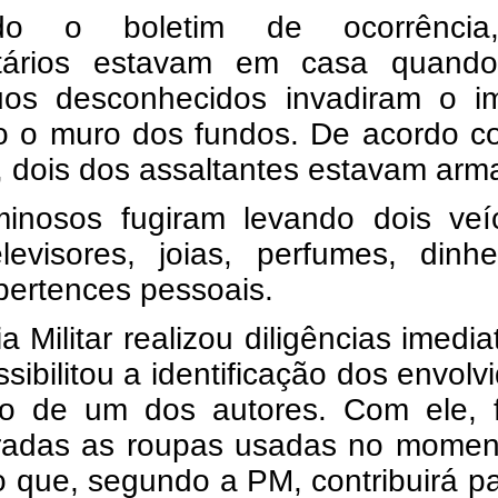
do o boletim de ocorrência
etários estavam em casa quando
duos desconhecidos invadiram o im
o o muro dos fundos. De acordo c
, dois dos assaltantes estavam arm
minosos fugiram levando dois veíc
elevisores, joias, perfumes, dinh
pertences pessoais.
ia Militar realizou diligências imedia
sibilitou a identificação dos envolv
ão de um dos autores. Com ele, 
radas as roupas usadas no momen
o que, segundo a PM, contribuirá p