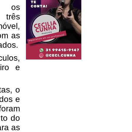
, os
 três
óvel,
om as
ados.
ulos,
eiro e
tas, o
idos e
foram
to do
ara as