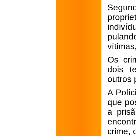
Segun
propri
indiví
puland
vítimas
Os cri
dois t
outros 
A Políc
que pos
a pris
encont
crime, 