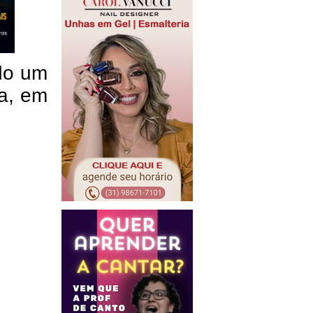
ado um
na, em