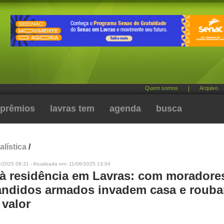
Quem somos
|
Arquivo
prêmios
lavras tem
agenda
busca
alística
/
/2025 08:31 - Atualizada em: 11/06/2025 13:04
 à residência em Lavras: com moradore
bandidos armados invadem casa e roub
 valor