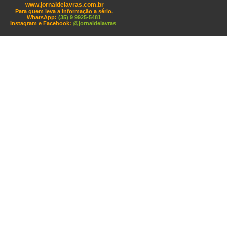
www.jornaldelavras.com.br
Para quem leva a informação a sério.
WhatsApp:
(35) 9 9925-5481
Instagram e Facebook:
@jornaldelavras