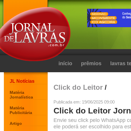
início
prêmios
lavras 
JL Notícias
Click do Leitor
/
Matéria
Jornalística
Publicada em: 19/06/2025 09:00
Matéria
Click do Leitor Jorn
Publicitária
Envie seu click pelo WhatsApp c
Artigo
ele poderá ser escolhido para est