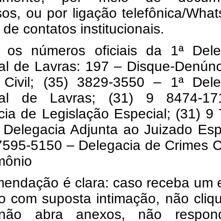
os, ou por ligação telefônica/Wha
 de contatos institucionais.
a os números oficiais da 1ª Dele
al de Lavras: 197 – Disque-Denúnc
a Civil; (35) 3829-3550 – 1ª Dele
nal de Lavras; (31) 9 8474-1
ia de Legislação Especial; (31) 9
 Delegacia Adjunta ao Juizado Esp
 7595-5150 – Delegacia de Crimes 
mônio
mendação é clara: caso receba um 
to com suposta intimação, não cli
, não abra anexos, não respo