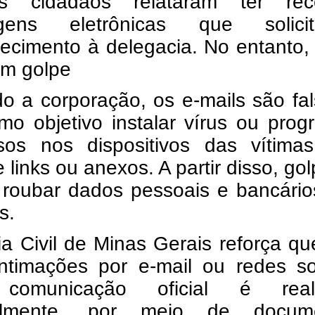
os cidadãos relataram ter rec
gens eletrônicas que solici
cimento à delegacia. No entanto, 
um golpe
o a corporação, os e-mails são fa
mo objetivo instalar vírus ou pro
osos nos dispositivos das vítimas
 links ou anexos. A partir disso, gol
roubar dados pessoais e bancário
s.
ia Civil de Minas Gerais reforça q
intimações por e-mail ou redes so
comunicação oficial é real
almente, por meio de docum