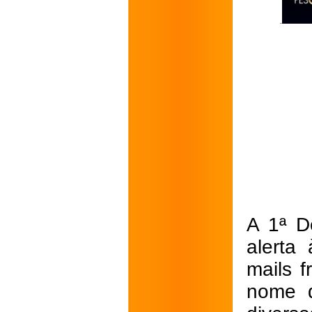
A 1ª D
alerta
mails 
nome d