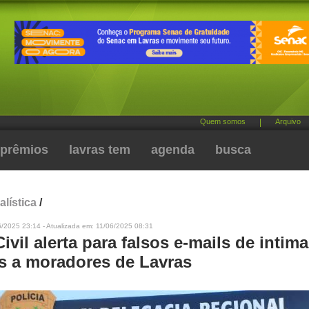
Quem somos
|
Arquivo
prêmios
lavras tem
agenda
busca
alística
/
/2025 23:14 - Atualizada em: 11/06/2025 08:31
Civil alerta para falsos e-mails de intim
s a moradores de Lavras