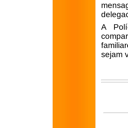
mensa
delegac
A Polí
compa
familia
sejam v