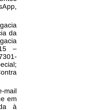
tsApp,
gacia
ia da
gacia
715 –
 7301-
ecial;
Contra
e-mail
que em
nda à