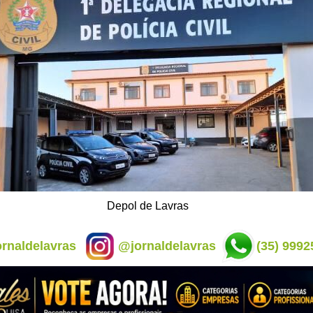
Depol de Lavras
rnaldelavras
@jornaldelavras
(35) 9992