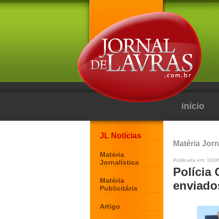
início
JL Notícias
Matéria Jorn
Matéria
Publicada em: 10/06
Jornalística
Polícia 
Matéria
enviado
Publicitária
Artigo