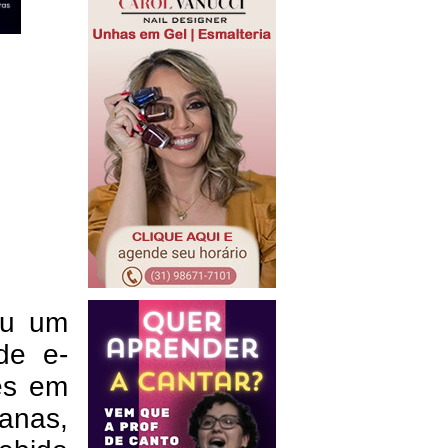
iu um
de e-
es em
anas,