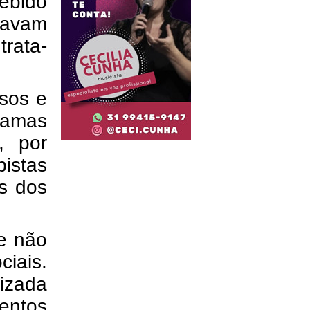
ebido
tavam
trata-
lsos e
gramas
, por
pistas
s dos
ue não
ciais.
izada
entos