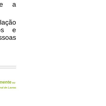
te a
lação
gos e
essoas
mente
no
nal de Lavras