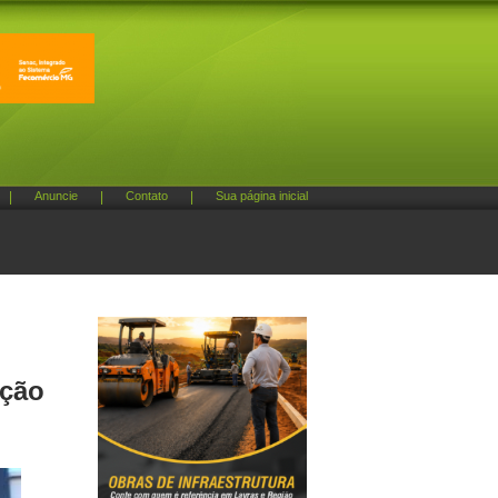
|
Anuncie
|
Contato
|
Sua página inicial
ação