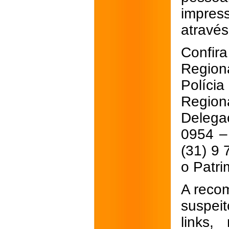
impress
através
Confir
Region
Políci
Regio
Delegac
0954 –
(31) 9
o Patri
A reco
suspei
links