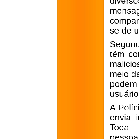
divers
mensa
compare
se de 
Segund
têm co
malici
meio de
podem 
usuário
A Políc
envia 
Toda 
pesso