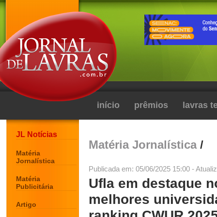
início
prêmios
lavras 
JL Notícias
Matéria Jornalística
/
Matéria
Jornalística
Publicada em: 05/06/2025 15:00 - Atuali
Matéria
Ufla em destaque no
Publicitária
melhores universi
Artigo
ranking CWUR 202