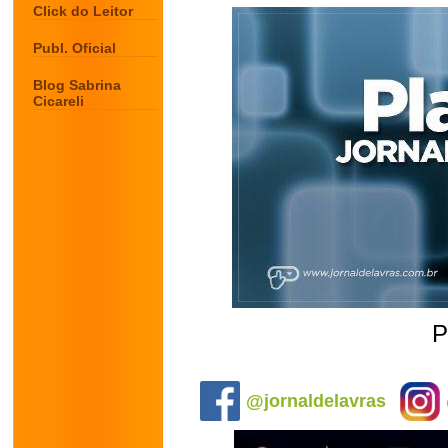
Click do Leitor
Publ. Oficial
Blog Sabrina
Cicareli
P
.
@jornaldelavras