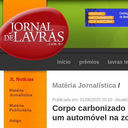
início
prêmios
lavras 
JL Notícias
Matéria Jornalística
/
Matéria
Jornalística
Publicada em: 01/06/2025 20:10 - Atuali
Matéria
Corpo carbonizado 
Publicitária
um automóvel na zo
Artigo