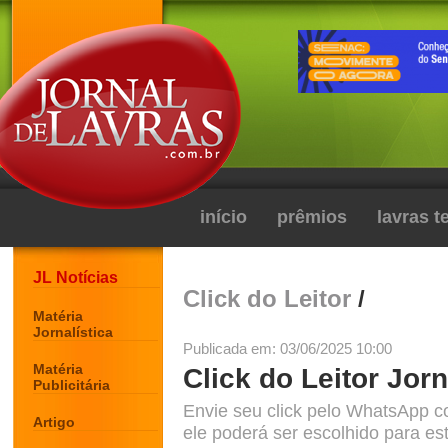
início
prêmios
lavras 
JL Notícias
Click do Leitor
/
Matéria
Jornalística
Publicada em: 03/06/2025 10:00
Matéria
Click do Leitor Jorn
Publicitária
Envie seu click pelo WhatsApp c
Artigo
ele poderá ser escolhido para est