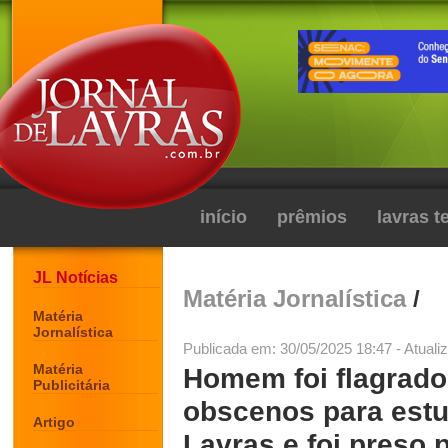
início
prêmios
lavras 
JL Notícias
Matéria Jornalística
/
Matéria
Jornalística
Publicada em: 30/05/2025 18:47 - Atuali
Matéria
Homem foi flagrado
Publicitária
obscenos para estu
Artigo
Lavras e foi preso 