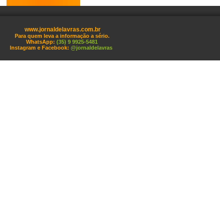
www.jornaldelavras.com.br
Para quem leva a informação a sério.
WhatsApp:
(35) 9 9925-5481
Instagram e Facebook:
@jornaldelavras