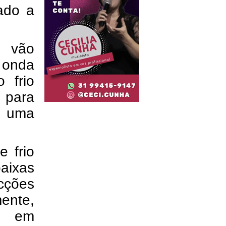
tado a
s vão
 onda
 frio
 para
m uma
e frio
ixas
ções
mente,
as em