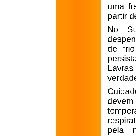
uma fr
partir d
No Su
despen
de fri
persis
Lavras
verdade
Cuidad
devem
tempe
respir
pela 