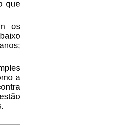
o que
om os
abaixo
anos;
imples
como a
ontra
 estão
.