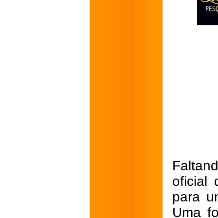
Faltan
oficial
para u
Uma fo