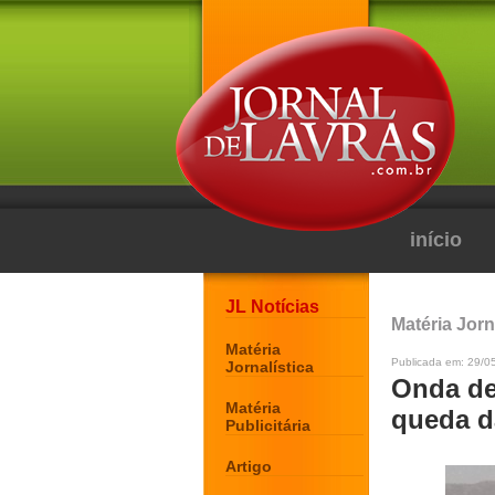
início
JL Notícias
Matéria Jorn
Matéria
Publicada em: 29/05
Jornalística
Onda de 
Matéria
queda d
Publicitária
Artigo