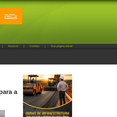
|
Anuncie
|
Contato
|
Sua página inicial
para a