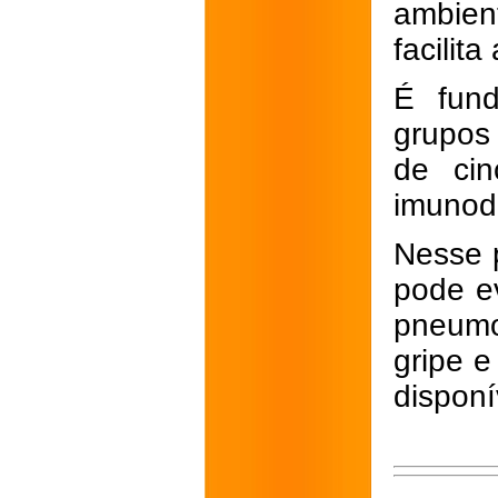
ambien
facilit
É fund
grupos
de cin
imunod
Nesse p
pode e
pneumo
gripe e
disponí