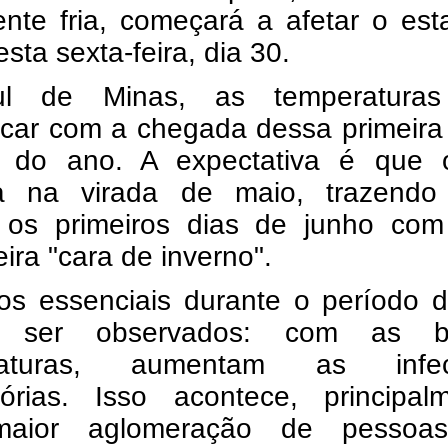
ente fria, começará a afetar o es
esta sexta-feira, dia 30.
l de Minas, as temperatura
car com a chegada dessa primeira
o do ano. A expectativa é que o
ta na virada de maio, trazendo
 os primeiros dias de junho co
ira "cara de inverno".
os essenciais durante o período d
 ser observados: com as ba
raturas, aumentam as infec
atórias. Isso acontece, principal
maior aglomeração de pesso