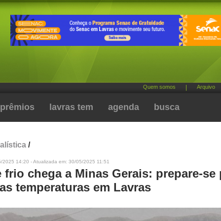
Quem somos
|
Arquivo
prêmios
lavras tem
agenda
busca
alística
/
/2025 14:20 - Atualizada em: 30/05/2025 11:51
frio chega a Minas Gerais: prepare-se 
as temperaturas em Lavras