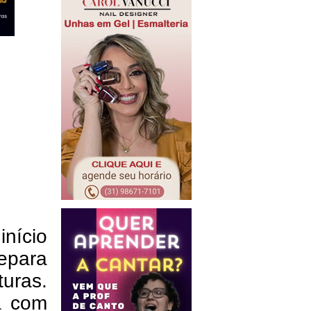
nício
repara
uras.
a com