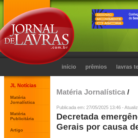
início
prêmios
lavras 
JL Notícias
Matéria Jornalística
/
Matéria
Jornalística
Publicada em: 27/05/2025 13:46 - Atuali
Matéria
Decretada emergênc
Publicitária
Gerais por causa de
Artigo