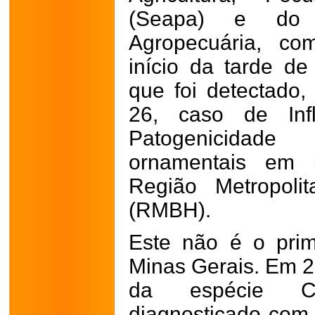
(Seapa) e do I
Agropecuária, co
início da tarde de 
que foi detectado,
26, caso de Infl
Patogenicidad
ornamentais em u
Região Metropoli
(RMBH).
Este não é o prim
Minas Gerais. Em 20
da espécie Ca
diagnosticado com 