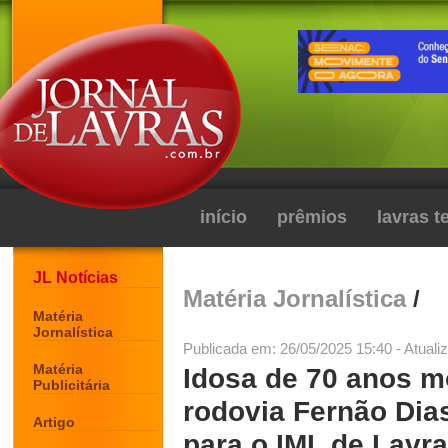
início
prêmios
lavras 
JL Notícias
Matéria Jornalística
/
Matéria
Jornalística
Publicada em: 26/05/2025 15:40 - Atuali
Matéria
Idosa de 70 anos m
Publicitária
rodovia Fernão Dias
Artigo
para o IML de Lavr