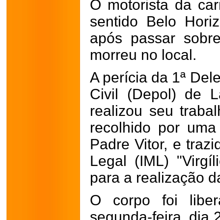
O motorista da ca
sentido Belo Horiz
após passar sobr
morreu no local.
A perícia da 1ª Del
Civil (Depol) de 
realizou seu traba
recolhido por uma
Padre Vitor, e traz
Legal (IML) "Virgí
para a realização d
O corpo foi libe
segunda-feira, dia 