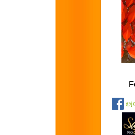
F
.
@jo