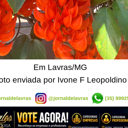
Em Lavras/MG
oto enviada por Ivone F Leopoldino
rnaldelavras
@jornaldelavras
(35) 9992