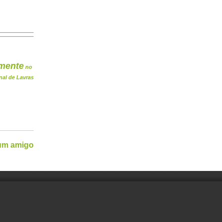
mente
no
nal de Lavras
 um amigo