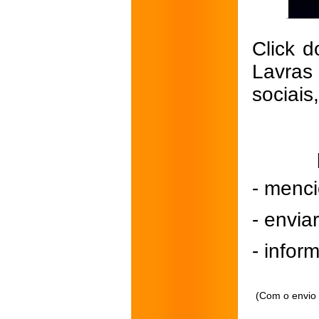
Click d
Lavras
sociais
- menci
- envi
- inform
(Com o envio 