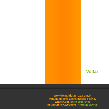
Voltar
www.jornaldelavras.com.br
Para quem leva a informação a sério.
WhatsApp:
(35) 9 9925-5481
Instagram e Facebook:
@jornaldelavras