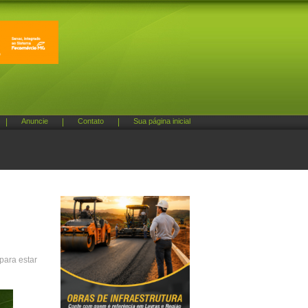
|
Anuncie
|
Contato
|
Sua página inicial
para estar