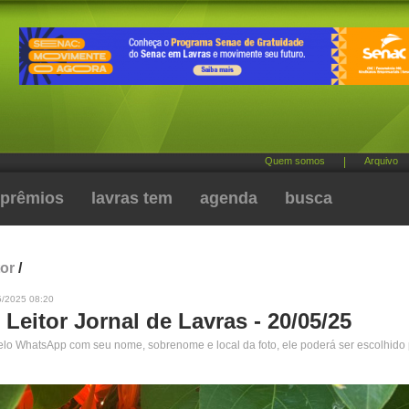
Quem somos
|
Arquivo
prêmios
lavras tem
agenda
busca
tor
/
5/2025 08:20
 Leitor Jornal de Lavras - 20/05/25
pelo WhatsApp com seu nome, sobrenome e local da foto, ele poderá ser escolhido 