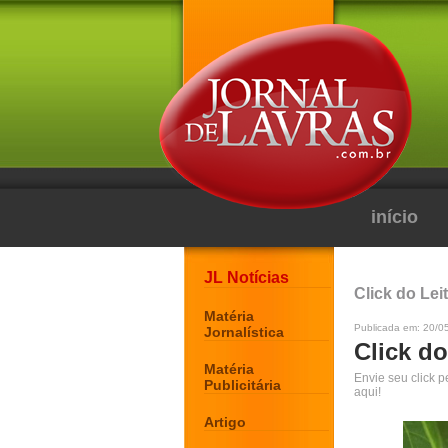
início
JL Notícias
Click do Lei
Matéria
Publicada em: 20/0
Jornalística
Click do
Matéria
Envie seu click 
Publicitária
aqui!
Artigo