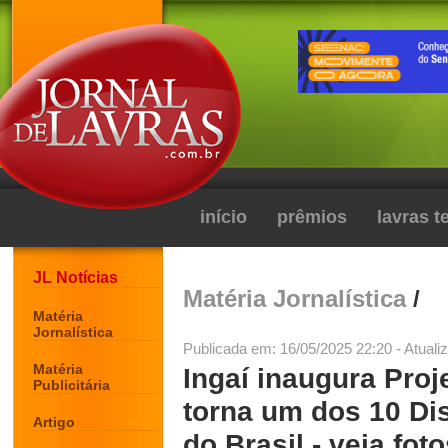
início
prêmios
lavras 
JL Notícias
Matéria Jornalística
/
Matéria
Jornalística
Publicada em: 16/05/2025 22:20 - Atuali
Matéria
Ingaí inaugura Proj
Publicitária
torna um dos 10 Di
Artigo
do Brasil - veja fot