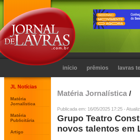
início
prêmios
lavras 
JL Notícias
Matéria Jornalística
/
Matéria
Jornalística
Publicada em: 16/05/2025 17:25 - Atuali
Matéria
Grupo Teatro Const
Publicitária
novos talentos em 
Artigo