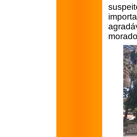
suspei
impor
agrad
morador