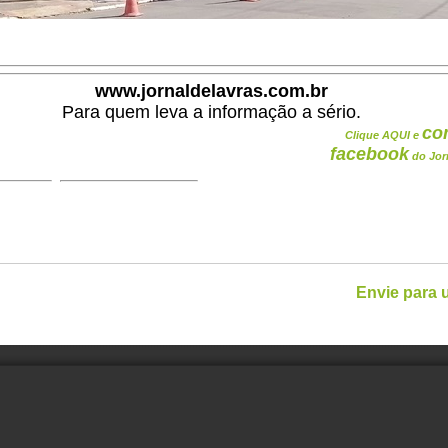
www.jornaldelavras.com.br
Para quem leva a informação a sério.
co
Clique AQUI e
facebook
do Jor
Envie para