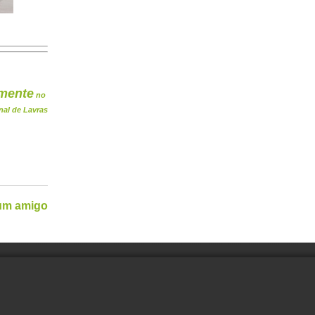
mente
no
nal de Lavras
 um amigo