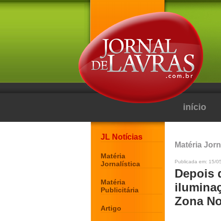
início
JL Notícias
Matéria Jorn
Matéria
Publicada em: 15/0
Jornalística
Depois d
Matéria
iluminaç
Publicitária
Zona No
Artigo