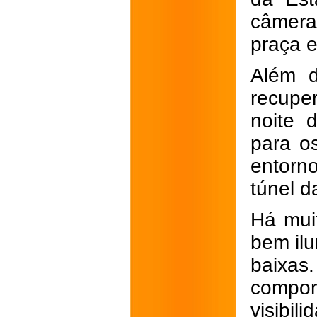
câmera 
praça e
Além d
recupe
noite 
para o
entorn
túnel d
Há mui
bem ilu
baixas
compor
visibil