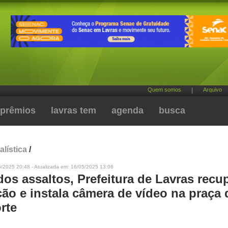
Quem somos
|
Arquivo
prêmios
lavras tem
agenda
busca
alística
/
5/2025 20:48 - Atualizada em: 16/05/2025 13:06
os assaltos, Prefeitura de Lavras recu
ão e instala câmera de vídeo na praça 
rte