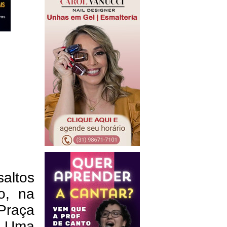
saltos
o, na
Praça
. Uma