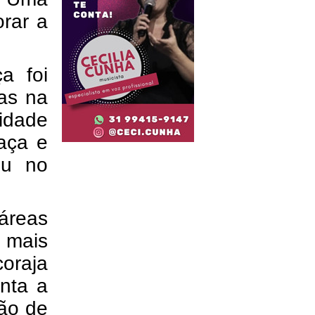
orar a
a foi
as na
idade
aça e
ou no
áreas
e mais
oraja
nta a
ção de