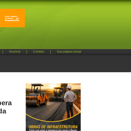
|
Anuncie
|
Contato
|
Sua página inicial
pera
da